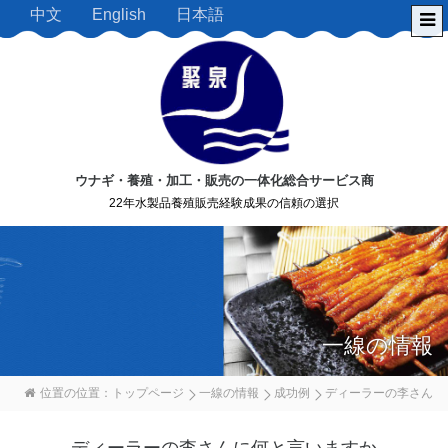
中文
English
日本語
ウナギ・養殖・加工・販売の一体化総合サービス商
22年水製品養殖販売経験成果の信頼の選択
一線の情報
位置の位置：
トップページ
一線の情報
成功例
ディーラーの李さん
に何と言いますか
ディーラーの李さんに何と言いますか