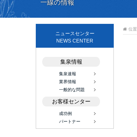
一線の情報
位置
ニュースセンター
NEWS CENTER
集泉情報
集泉速報
業界情報
一般的な問題
お客様センター
成功例
パートナー